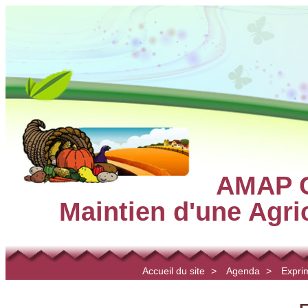
AMAP C
Maintien d'une Agr
Accueil du site
>
Agenda
>
Expri