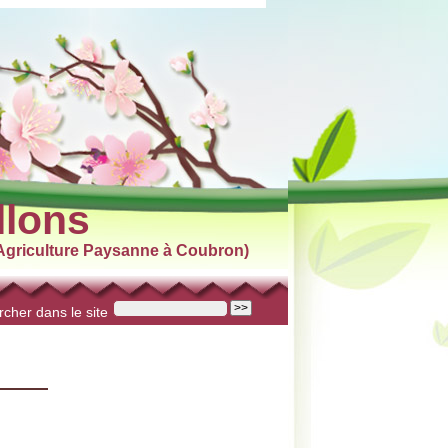
llons
griculture Paysanne à Coubron)
cher dans le site