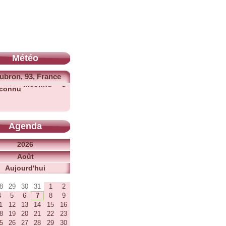
Météo
ubron, 93, France
Inconnu °C
Agenda
2026
Août
Aujourd'hui
a
Me
Je
Ve
Sa
Di
8
29
30
31
1
2
4
5
6
7
8
9
1
12
13
14
15
16
8
19
20
21
22
23
5
26
27
28
29
30