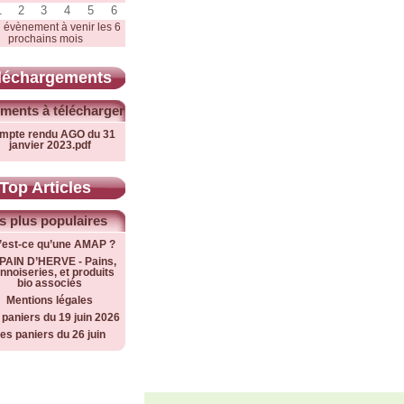
1
2
3
4
5
6
 évènement à venir les 6
prochains mois
léchargements
ments à télécharger
mpte rendu AGO du 31
janvier 2023.pdf
Top Articles
s plus populaires
’est-ce qu’une AMAP ?
PAIN D’HERVE - Pains,
nnoiseries, et produits
bio associés
Mentions légales
 paniers du 19 juin 2026
es paniers du 26 juin