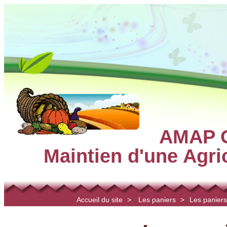
AMAP C
Maintien d'une Agr
Accueil du site
>
Les paniers
>
Les panier