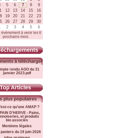
4
5
6
7
8
9
1
12
13
14
15
16
8
19
20
21
22
23
5
26
27
28
29
30
1
2
3
4
5
6
 évènement à venir les 6
prochains mois
léchargements
ments à télécharger
mpte rendu AGO du 31
janvier 2023.pdf
Top Articles
s plus populaires
’est-ce qu’une AMAP ?
PAIN D’HERVE - Pains,
nnoiseries, et produits
bio associés
Mentions légales
 paniers du 19 juin 2026
infos pratiques