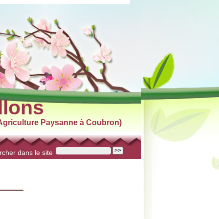
llons
griculture Paysanne à Coubron)
cher dans le site