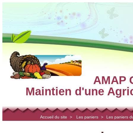
AMAP C
Maintien d'une Agr
Accueil du site
>
Les paniers
>
Les paniers 