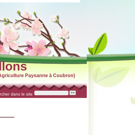
llons
griculture Paysanne à Coubron)
cher dans le site