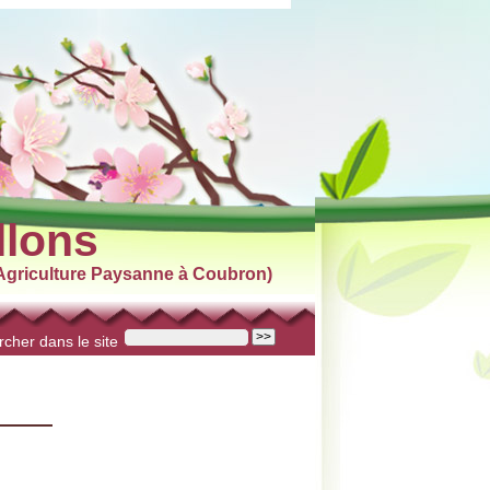
llons
griculture Paysanne à Coubron)
cher dans le site