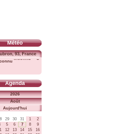
Météo
ubron, 93, France
Inconnu °C
Agenda
2026
Août
Aujourd'hui
a
Me
Je
Ve
Sa
Di
8
29
30
31
1
2
4
5
6
7
8
9
1
12
13
14
15
16