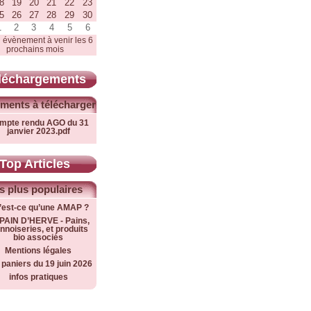
8
19
20
21
22
23
5
26
27
28
29
30
1
2
3
4
5
6
 évènement à venir les 6
prochains mois
léchargements
ments à télécharger
mpte rendu AGO du 31
janvier 2023.pdf
Top Articles
s plus populaires
’est-ce qu’une AMAP ?
PAIN D’HERVE - Pains,
nnoiseries, et produits
bio associés
Mentions légales
 paniers du 19 juin 2026
infos pratiques