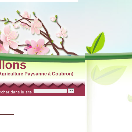
llons
griculture Paysanne à Coubron)
cher dans le site