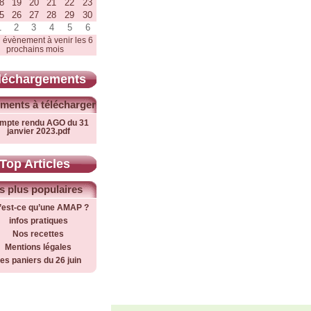
8
19
20
21
22
23
5
26
27
28
29
30
1
2
3
4
5
6
 évènement à venir les 6
prochains mois
léchargements
ments à télécharger
mpte rendu AGO du 31
janvier 2023.pdf
Top Articles
s plus populaires
’est-ce qu’une AMAP ?
infos pratiques
Nos recettes
Mentions légales
es paniers du 26 juin