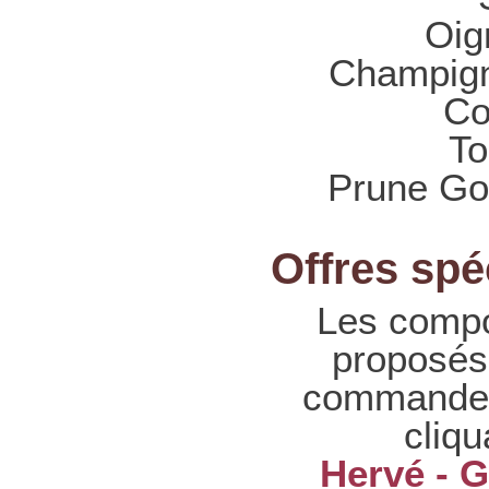
Oig
Champign
Co
To
Prune Go
Offres spé
Les compo
proposés 
commande 
cliqu
Hervé - 