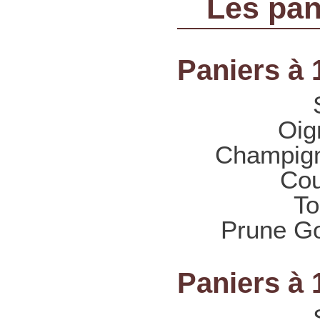
Les pani
Paniers à 
Oig
Champign
Cou
To
Prune Go
Paniers à 