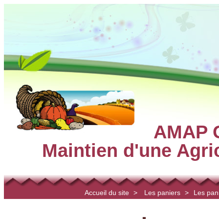
AMAP C
Maintien d'une Agr
Accueil du site
>
Les paniers
>
Les pani