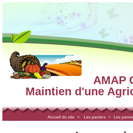
AMAP C
Maintien d'une Agr
Accueil du site
>
Les paniers
>
Les panier