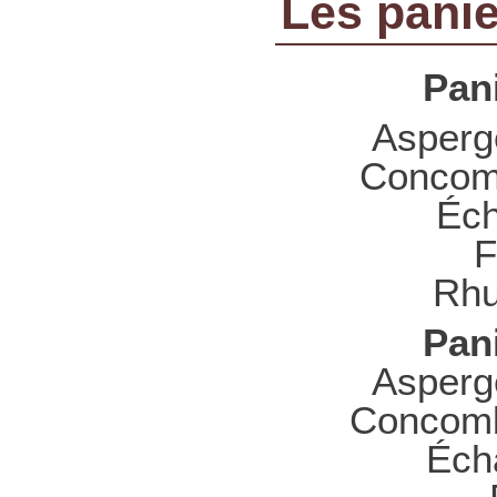
Les panie
Pani
Asperg
Concomb
Éch
F
Rhu
Pani
Asperg
Concomb
Écha