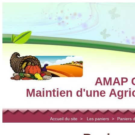
AMAP C
Maintien d'une Agr
Accueil du site
>
Les paniers
>
Paniers 