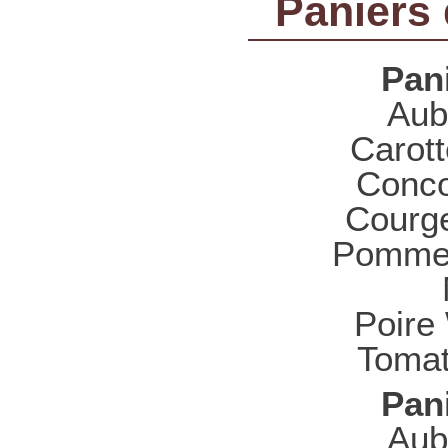
Paniers 
Pani
Aub
Carott
Conco
Courge
Pommes
Poire
Tomat
Pani
Aub