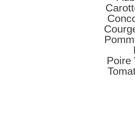
Carott
Conco
Courge
Pomme
Poire
Tomat